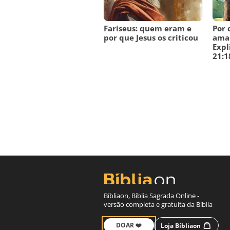
Fariseus: quem eram e
Por 
por que Jesus os criticou
amal
Expl
21:1
Bíbliaon, Bíblia Sagrada Online -
versão completa e gratuita da Bíblia
DOAR ❤️
Loja Bíbliaon