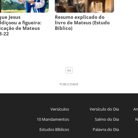
que Jesus
Resumo explicado do
diçoou a figueira:
livro de Mateus (Estudo
icação de Mateus
Bíblico)
8-22
Versículos
Versículo do Dia
An
10 Mandamentos
Salmo do Dia
N
Estudos Bíblicos
Palavra do Dia