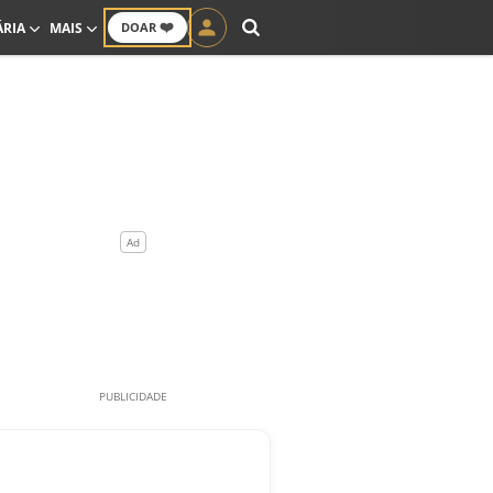
❤️
ÁRIA
MAIS
DOAR