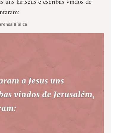
 uns fariseus e escribas vindos de
untaram:
rensa Bíblica