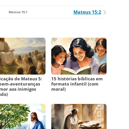
Mateus 15:2
Mateus 15:1
icação de Mateus 5:
15 histórias bíblicas em
 bem-aventuranças
formato infantil (com
mor aos inimigos
moral)
udo)