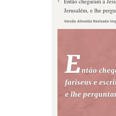
Então chegaram a Jesus
1
Jerusalém, e lhe perg
Versão Almeida Revisada Imp