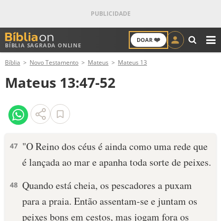
❤️
DOAR
BÍBLIA SAGRADA ONLINE
M
Bíblia
Novo Testamento
Mateus
Mateus 13
ANTIGO TESTAMENTO
Mateus 13:47-52
NOVO TESTAMENTO
VERSÍCULOS
VERSÍCULO DO DIA
"O Reino dos céus é ainda como uma rede que
47
é lançada ao mar e apanha toda sorte de peixes.
PALAVRA DO DIA
Quando está cheia, os pescadores a puxam
48
SALMO DO DIA
para a praia. Então assentam-se e juntam os
DEVOCIONAL DIÁRIO
peixes bons em cestos, mas jogam fora os