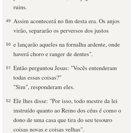
ruins.
10 MANDAMENTOS
Assim acontecerá no fim desta era. Os anjos
49
ESTUDOS BÍBLICOS
virão, separarão os perversos dos justos
ESBOÇOS DE PREGAÇÃO
e lançarão aqueles na fornalha ardente, onde
50
haverá choro e ranger de dentes".
TEMAS
Então perguntou Jesus: "Vocês entenderam
51
PERGUNTE À BÍBLIA
IA
todas essas coisas?"
"Sim", responderam eles.
TERMO BÍBLICO
JOGOS
Ele lhes disse: "Por isso, todo mestre da lei
52
QUEM SOMOS
instruído quanto ao Reino dos céus é como o
LOJA BÍBLIAON
dono de uma casa que tira do seu tesouro
coisas novas e coisas velhas".