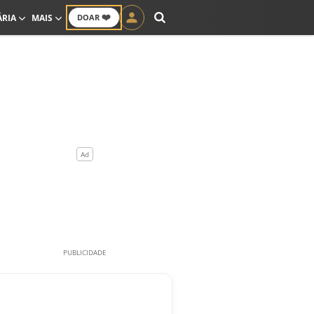
❤️
ÁRIA
MAIS
DOAR