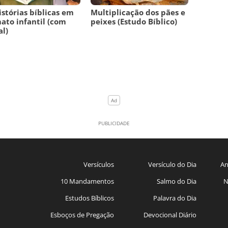
istórias bíblicas em
Multiplicação dos pães e
ato infantil (com
peixes (Estudo Bíblico)
l)
Versículos
Versículo do Dia
An
10 Mandamentos
Salmo do Dia
N
Estudos Bíblicos
Palavra do Dia
Esboços de Pregação
Devocional Diário