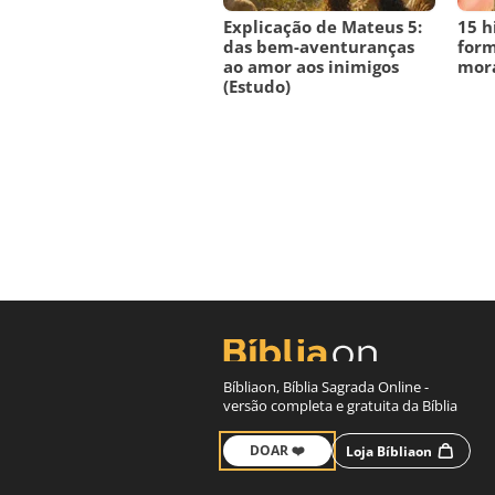
Explicação de Mateus 5:
15 h
das bem-aventuranças
form
ao amor aos inimigos
mora
(Estudo)
Bíbliaon, Bíblia Sagrada Online -
versão completa e gratuita da Bíblia
DOAR ❤️
Loja Bíbliaon