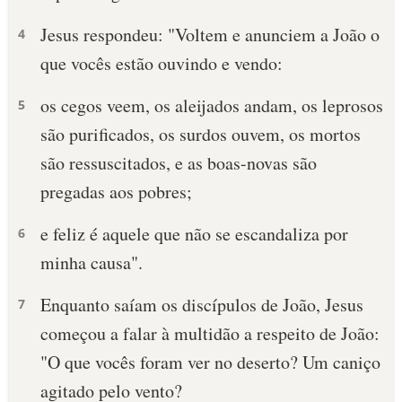
Jesus respondeu: "Voltem e anunciem a João o
10 MANDAMENTOS
4
que vocês estão ouvindo e vendo:
ESTUDOS BÍBLICOS
os cegos veem, os aleijados andam, os leprosos
5
ESBOÇOS DE PREGAÇÃO
são purificados, os surdos ouvem, os mortos
são ressuscitados, e as boas-novas são
TEMAS
pregadas aos pobres;
PERGUNTE À BÍBLIA
IA
e feliz é aquele que não se escandaliza por
6
minha causa".
TERMO BÍBLICO
JOGOS
Enquanto saíam os discípulos de João, Jesus
7
QUEM SOMOS
começou a falar à multidão a respeito de João:
LOJA BÍBLIAON
"O que vocês foram ver no deserto? Um caniço
agitado pelo vento?