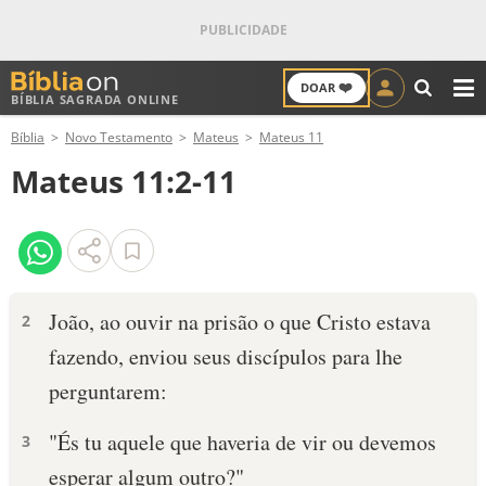
❤️
DOAR
BÍBLIA SAGRADA ONLINE
M
Bíblia
Novo Testamento
Mateus
Mateus 11
ANTIGO TESTAMENTO
Mateus 11:2-11
NOVO TESTAMENTO
VERSÍCULOS
VERSÍCULO DO DIA
João, ao ouvir na prisão o que Cristo estava
2
fazendo, enviou seus discípulos para lhe
PALAVRA DO DIA
perguntarem:
SALMO DO DIA
"És tu aquele que haveria de vir ou devemos
3
DEVOCIONAL DIÁRIO
esperar algum outro?"