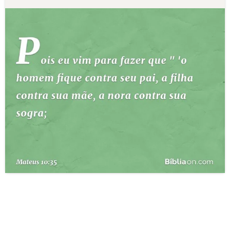
10 MANDAMENTOS
ESTUDOS BÍBLICOS
ESBOÇOS DE PREGAÇÃO
TEMAS
PERGUNTE À BÍBLIA
IA
TERMO BÍBLICO
JOGOS
QUEM SOMOS
LOJA BÍBLIAON