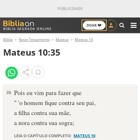
❤️
DOAR
BÍBLIA SAGRADA ONLINE
M
Bíblia
Novo Testamento
Mateus
Mateus 10
ANTIGO TESTAMENTO
Mateus 10:35
NOVO TESTAMENTO
VERSÍCULOS
VERSÍCULO DO DIA
Pois eu vim para fazer que
35
" 'o homem fique contra seu pai,
PALAVRA DO DIA
a filha contra sua mãe,
SALMO DO DIA
a nora contra sua sogra;
DEVOCIONAL DIÁRIO
LEIA O CAPÍTULO COMPLETO:
MATEUS 10