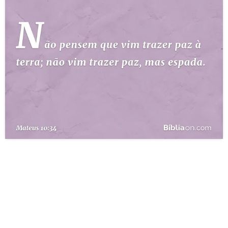
10 MANDAMENTOS
ESTUDOS BÍBLICOS
ESBOÇOS DE PREGAÇÃO
TEMAS
PERGUNTE À BÍBLIA
IA
TERMO BÍBLICO
JOGOS
QUEM SOMOS
LOJA BÍBLIAON