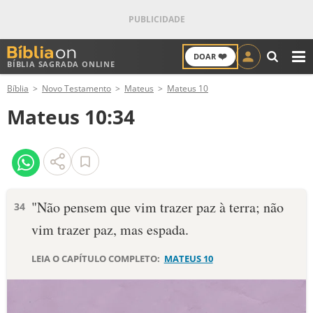
❤️
DOAR
BÍBLIA SAGRADA ONLINE
M
Bíblia
Novo Testamento
Mateus
Mateus 10
ANTIGO TESTAMENTO
Mateus 10:34
NOVO TESTAMENTO
VERSÍCULOS
VERSÍCULO DO DIA
"Não pensem que vim trazer paz à terra; não
34
vim trazer paz, mas espada.
PALAVRA DO DIA
LEIA O CAPÍTULO COMPLETO:
MATEUS 10
SALMO DO DIA
DEVOCIONAL DIÁRIO