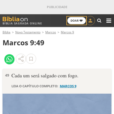
❤️
DOAR
BÍBLIA SAGRADA ONLINE
M
Bíblia
Novo Testamento
Marcos
Marcos 9
ANTIGO TESTAMENTO
Marcos 9:49
NOVO TESTAMENTO
VERSÍCULOS
VERSÍCULO DO DIA
Cada um será salgado com fogo.
49
PALAVRA DO DIA
LEIA O CAPÍTULO COMPLETO:
MARCOS 9
SALMO DO DIA
DEVOCIONAL DIÁRIO