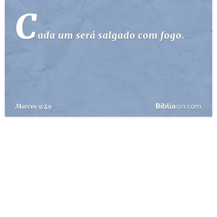
10 MANDAMENTOS
ESTUDOS BÍBLICOS
ESBOÇOS DE PREGAÇÃO
TEMAS
PERGUNTE À BÍBLIA
IA
TERMO BÍBLICO
JOGOS
QUEM SOMOS
LOJA BÍBLIAON