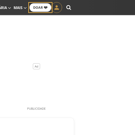
❤️
ÁRIA
MAIS
DOAR