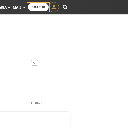
❤️
ÁRIA
MAIS
DOAR