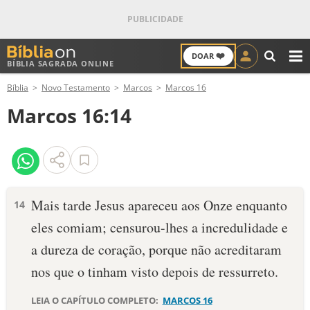
❤️
DOAR
BÍBLIA SAGRADA ONLINE
M
Bíblia
Novo Testamento
Marcos
Marcos 16
ANTIGO TESTAMENTO
Marcos 16:14
NOVO TESTAMENTO
VERSÍCULOS
VERSÍCULO DO DIA
Mais tarde Jesus apareceu aos Onze enquanto
14
eles comiam; censurou-lhes a incredulidade e
PALAVRA DO DIA
a dureza de coração, porque não acreditaram
SALMO DO DIA
nos que o tinham visto depois de ressurreto.
DEVOCIONAL DIÁRIO
LEIA O CAPÍTULO COMPLETO:
MARCOS 16