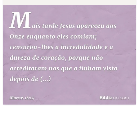
10 MANDAMENTOS
ESTUDOS BÍBLICOS
ESBOÇOS DE PREGAÇÃO
TEMAS
PERGUNTE À BÍBLIA
IA
TERMO BÍBLICO
JOGOS
QUEM SOMOS
LOJA BÍBLIAON