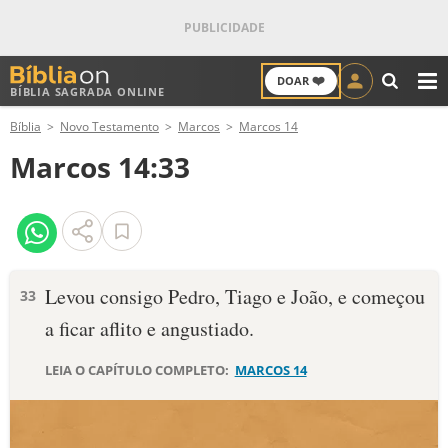
❤️
DOAR
BÍBLIA SAGRADA ONLINE
M
Bíblia
Novo Testamento
Marcos
Marcos 14
ANTIGO TESTAMENTO
Marcos 14:33
NOVO TESTAMENTO
VERSÍCULOS
VERSÍCULO DO DIA
Levou consigo Pedro, Tiago e João, e começou
33
a ficar aflito e angustiado.
PALAVRA DO DIA
LEIA O CAPÍTULO COMPLETO:
MARCOS 14
SALMO DO DIA
DEVOCIONAL DIÁRIO