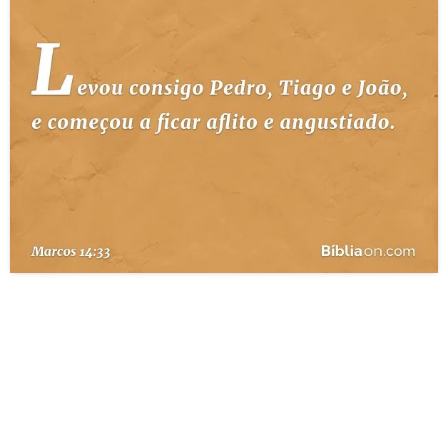
10 MANDAMENTOS
ESTUDOS BÍBLICOS
ESBOÇOS DE PREGAÇÃO
TEMAS
PERGUNTE À BÍBLIA
IA
TERMO BÍBLICO
JOGOS
QUEM SOMOS
LOJA BÍBLIAON