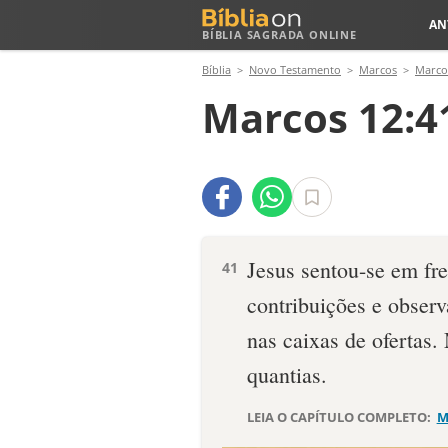
AN
BÍBLIA SAGRADA ONLINE
Bíblia
Novo Testamento
Marcos
Marco
Marcos 12:4
Jesus sentou-se em fr
41
contribuições e obser
nas caixas de ofertas.
quantias.
LEIA O CAPÍTULO COMPLETO:
M