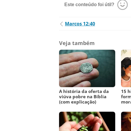
Este conteúdo foi útil?
Marcos 12:40
Veja também
A história da oferta da
15 h
viúva pobre na Bíblia
form
(com explicação)
mora