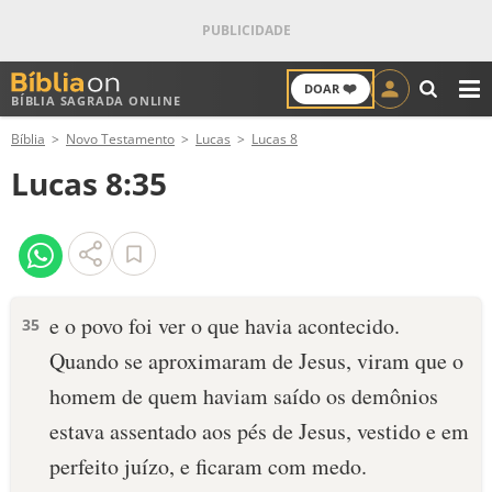
❤️
DOAR
BÍBLIA SAGRADA ONLINE
M
Bíblia
Novo Testamento
Lucas
Lucas 8
ANTIGO TESTAMENTO
Lucas 8:35
NOVO TESTAMENTO
VERSÍCULOS
VERSÍCULO DO DIA
e o povo foi ver o que havia acontecido.
35
Quando se aproximaram de Jesus, viram que o
PALAVRA DO DIA
homem de quem haviam saído os demônios
SALMO DO DIA
estava assentado aos pés de Jesus, vestido e em
perfeito juízo, e ficaram com medo.
DEVOCIONAL DIÁRIO