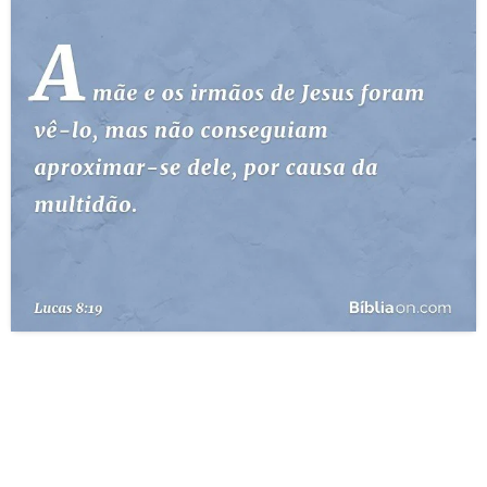
10 MANDAMENTOS
ESTUDOS BÍBLICOS
ESBOÇOS DE PREGAÇÃO
TEMAS
PERGUNTE À BÍBLIA
IA
TERMO BÍBLICO
JOGOS
QUEM SOMOS
LOJA BÍBLIAON