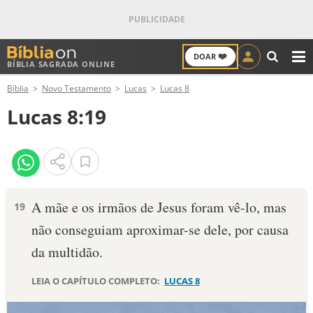
❤️
DOAR
BÍBLIA SAGRADA ONLINE
M
Bíblia
Novo Testamento
Lucas
Lucas 8
ANTIGO TESTAMENTO
Lucas 8:19
NOVO TESTAMENTO
VERSÍCULOS
VERSÍCULO DO DIA
A mãe e os irmãos de Jesus foram vê-lo, mas
19
não conseguiam aproximar-se dele, por causa
PALAVRA DO DIA
da multidão.
SALMO DO DIA
LEIA O CAPÍTULO COMPLETO:
LUCAS 8
DEVOCIONAL DIÁRIO