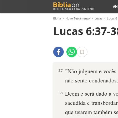
AN
BÍBLIA SAGRADA ONLINE
Bíblia
Novo Testamento
Lucas
Lucas 6
Lucas 6:37-3
"Não julguem e vocês
37
não serão condenados.
Deem e será dado a vo
38
sacudida e transbordan
que usarem também se