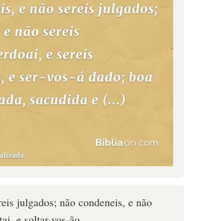
reis julgados; não condeneis, e não
ai, e soltar-vos-ão.