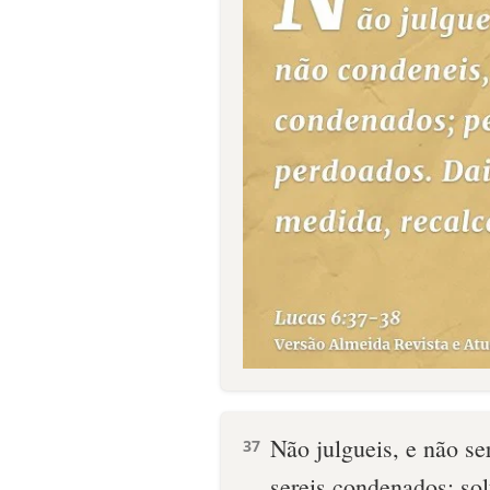
Não julgueis, e não se
37
sereis condenados; solt