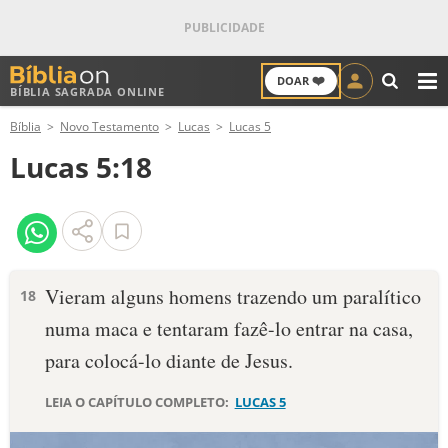
❤️
DOAR
BÍBLIA SAGRADA ONLINE
M
Bíblia
Novo Testamento
Lucas
Lucas 5
ANTIGO TESTAMENTO
Lucas 5:18
NOVO TESTAMENTO
VERSÍCULOS
VERSÍCULO DO DIA
Vieram alguns homens trazendo um paralítico
18
numa maca e tentaram fazê-lo entrar na casa,
PALAVRA DO DIA
para colocá-lo diante de Jesus.
SALMO DO DIA
LEIA O CAPÍTULO COMPLETO:
LUCAS 5
DEVOCIONAL DIÁRIO