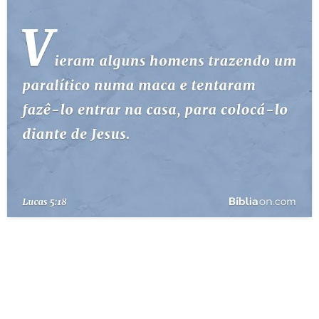
10 MANDAMENTOS
ESTUDOS BÍBLICOS
ESBOÇOS DE PREGAÇÃO
TEMAS
PERGUNTE À BÍBLIA
IA
TERMO BÍBLICO
JOGOS
QUEM SOMOS
LOJA BÍBLIAON