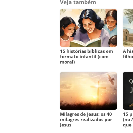
Veja também
15 histórias bíblicas em
A hi
formato infantil (com
filh
moral)
Milagres de Jesus: os 40
15 p
milagres realizados por
(no 
Jesus
que