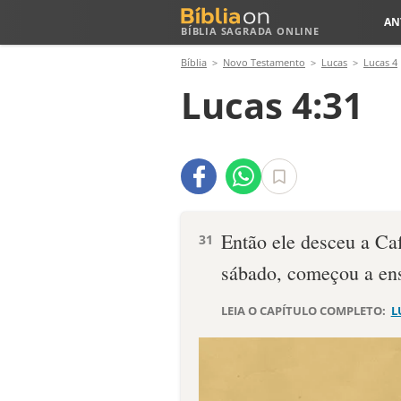
AN
BÍBLIA SAGRADA ONLINE
Bíblia
Novo Testamento
Lucas
Lucas 4
Lucas 4:31
Então ele desceu a Caf
31
sábado, começou a ens
LEIA O CAPÍTULO COMPLETO:
L