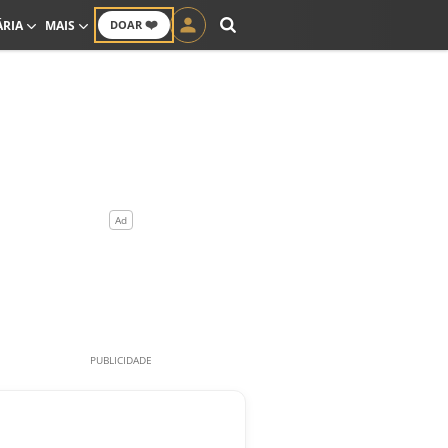
❤️
ÁRIA
MAIS
DOAR