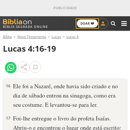
❤️
DOAR
BÍBLIA SAGRADA ONLINE
M
Bíblia
Novo Testamento
Lucas
Lucas 4
ANTIGO TESTAMENTO
Lucas 4:16-19
NOVO TESTAMENTO
VERSÍCULOS
VERSÍCULO DO DIA
Ele foi a Nazaré, onde havia sido criado e no
16
dia de sábado entrou na sinagoga, como era
PALAVRA DO DIA
seu costume. E levantou-se para ler.
SALMO DO DIA
Foi-lhe entregue o livro do profeta Isaías.
17
DEVOCIONAL DIÁRIO
Abriu-o e encontrou o lugar onde está escrito: