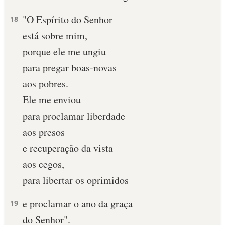
"O Espírito do Senhor
10 MANDAMENTOS
18
está sobre mim,
ESTUDOS BÍBLICOS
porque ele me ungiu
para pregar boas-novas
ESBOÇOS DE PREGAÇÃO
aos pobres.
TEMAS
Ele me enviou
para proclamar liberdade
PERGUNTE À BÍBLIA
IA
aos presos
e recuperação da vista
TERMO BÍBLICO
JOGOS
aos cegos,
QUEM SOMOS
para libertar os oprimidos
LOJA BÍBLIAON
e proclamar o ano da graça
19
do Senhor".