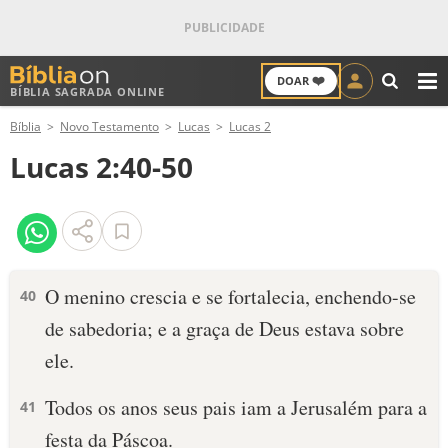
❤️
DOAR
BÍBLIA SAGRADA ONLINE
M
Bíblia
Novo Testamento
Lucas
Lucas 2
ANTIGO TESTAMENTO
Lucas 2:40-50
NOVO TESTAMENTO
VERSÍCULOS
VERSÍCULO DO DIA
O menino crescia e se fortalecia, enchendo-se
40
de sabedoria; e a graça de Deus estava sobre
PALAVRA DO DIA
ele.
SALMO DO DIA
Todos os anos seus pais iam a Jerusalém para a
41
DEVOCIONAL DIÁRIO
festa da Páscoa.