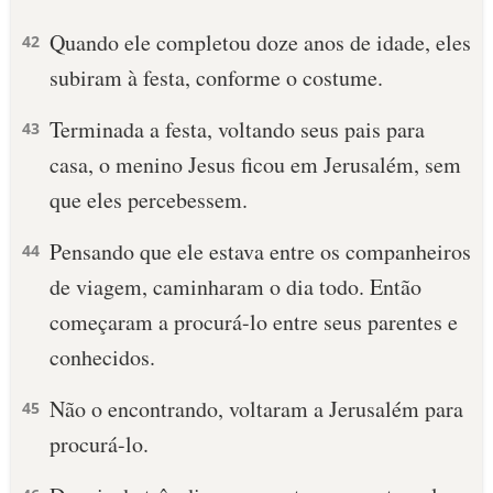
Quando ele completou doze anos de idade, eles
10 MANDAMENTOS
42
subiram à festa, conforme o costume.
ESTUDOS BÍBLICOS
Terminada a festa, voltando seus pais para
43
ESBOÇOS DE PREGAÇÃO
casa, o menino Jesus ficou em Jerusalém, sem
que eles percebessem.
TEMAS
Pensando que ele estava entre os companheiros
44
PERGUNTE À BÍBLIA
IA
de viagem, caminharam o dia todo. Então
começaram a procurá-lo entre seus parentes e
TERMO BÍBLICO
JOGOS
conhecidos.
QUEM SOMOS
Não o encontrando, voltaram a Jerusalém para
45
LOJA BÍBLIAON
procurá-lo.