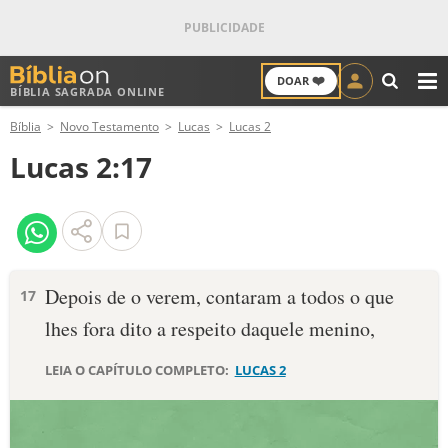
❤️
DOAR
BÍBLIA SAGRADA ONLINE
M
Bíblia
Novo Testamento
Lucas
Lucas 2
ANTIGO TESTAMENTO
Lucas 2:17
NOVO TESTAMENTO
VERSÍCULOS
VERSÍCULO DO DIA
Depois de o verem, contaram a todos o que
17
lhes fora dito a respeito daquele menino,
PALAVRA DO DIA
LEIA O CAPÍTULO COMPLETO:
LUCAS 2
SALMO DO DIA
DEVOCIONAL DIÁRIO