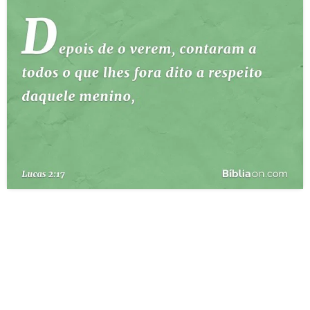
10 MANDAMENTOS
ESTUDOS BÍBLICOS
ESBOÇOS DE PREGAÇÃO
TEMAS
PERGUNTE À BÍBLIA
IA
TERMO BÍBLICO
JOGOS
QUEM SOMOS
LOJA BÍBLIAON