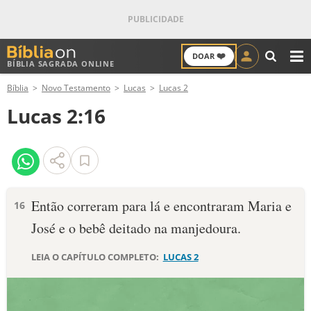
❤️
DOAR
BÍBLIA SAGRADA ONLINE
M
Bíblia
Novo Testamento
Lucas
Lucas 2
ANTIGO TESTAMENTO
Lucas 2:16
NOVO TESTAMENTO
VERSÍCULOS
VERSÍCULO DO DIA
Então correram para lá e encontraram Maria e
16
José e o bebê deitado na manjedoura.
PALAVRA DO DIA
LEIA O CAPÍTULO COMPLETO:
LUCAS 2
SALMO DO DIA
DEVOCIONAL DIÁRIO