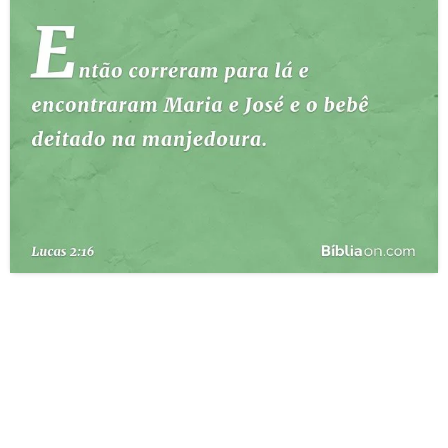
10 MANDAMENTOS
ESTUDOS BÍBLICOS
ESBOÇOS DE PREGAÇÃO
TEMAS
PERGUNTE À BÍBLIA
IA
TERMO BÍBLICO
JOGOS
QUEM SOMOS
LOJA BÍBLIAON