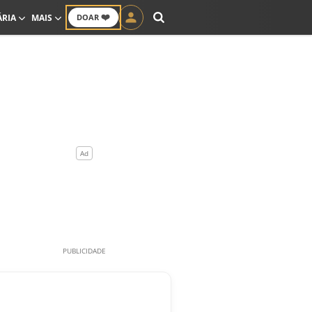
❤️
ÁRIA
MAIS
DOAR