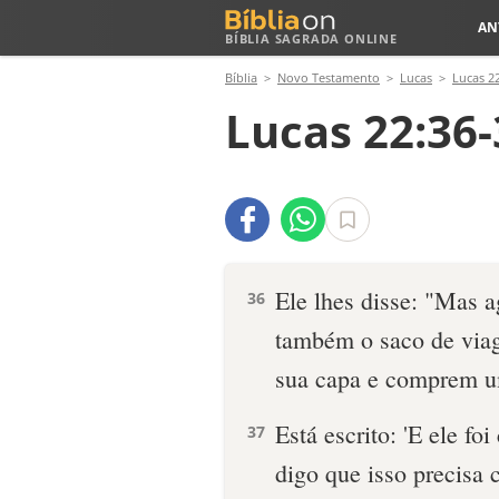
AN
BÍBLIA SAGRADA ONLINE
Bíblia
Novo Testamento
Lucas
Lucas 2
Lucas 22:36-
Ele lhes disse: "Mas a
36
também o saco de viag
sua capa e comprem 
Está escrito: 'E ele fo
37
digo que isso precisa