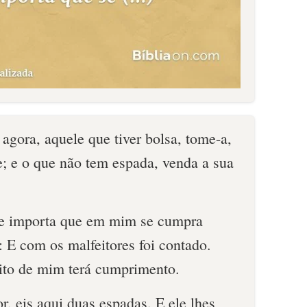
 agora, aquele que tiver bolsa, tome-a,
; e o que não tem espada, venda a sua
ue importa que em mim se cumpra
o: E com os malfeitores foi contado.
rito de mim terá cumprimento.
r, eis aqui duas espadas. E ele lhes