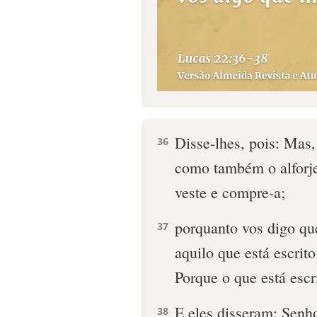
Disse-lhes, pois: Mas,
36
como também o alforje
veste e compre-a;
porquanto vos digo q
37
aquilo que está escrit
Porque o que está esc
E eles disseram: Senho
38