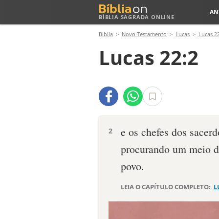
AN
BÍBLIA SAGRADA ONLINE
Bíblia
Novo Testamento
Lucas
Lucas 2
Lucas 22:2
e os chefes dos sacerd
2
procurando um meio d
povo.
LEIA O CAPÍTULO COMPLETO:
L