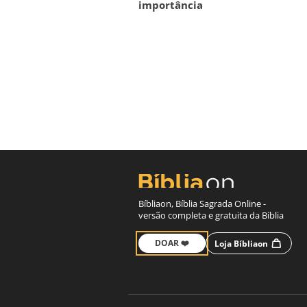
importância
Bíbliaon, Bíblia Sagrada Online -
versão completa e gratuita da Bíblia
DOAR ❤️
Loja Bíbliaon