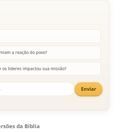
temiam a reação do povo?
e os líderes impactou sua missão?
Enviar
rsões da Bíblia