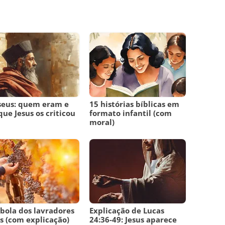
seus: quem eram e
15 histórias bíblicas em
que Jesus os criticou
formato infantil (com
moral)
bola dos lavradores
Explicação de Lucas
 (com explicação)
24:36-49: Jesus aparece