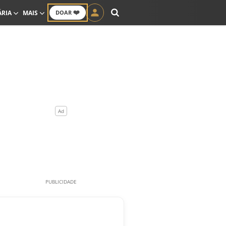
❤️
ÁRIA
MAIS
DOAR