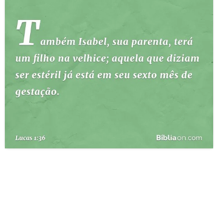
10 MANDAMENTOS
ESTUDOS BÍBLICOS
ESBOÇOS DE PREGAÇÃO
TEMAS
PERGUNTE À BÍBLIA
IA
TERMO BÍBLICO
JOGOS
QUEM SOMOS
LOJA BÍBLIAON