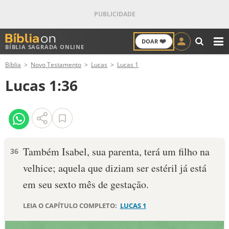
❤️
DOAR
BÍBLIA SAGRADA ONLINE
M
Bíblia
Novo Testamento
Lucas
Lucas 1
ANTIGO TESTAMENTO
Lucas 1:36
NOVO TESTAMENTO
VERSÍCULOS
VERSÍCULO DO DIA
Também Isabel, sua parenta, terá um filho na
36
velhice; aquela que diziam ser estéril já está
PALAVRA DO DIA
em seu sexto mês de gestação.
SALMO DO DIA
LEIA O CAPÍTULO COMPLETO:
LUCAS 1
DEVOCIONAL DIÁRIO