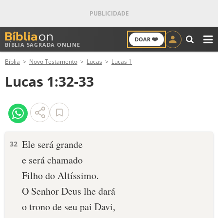
❤️
DOAR
BÍBLIA SAGRADA ONLINE
M
Bíblia
Novo Testamento
Lucas
Lucas 1
ANTIGO TESTAMENTO
Lucas 1:32-33
NOVO TESTAMENTO
VERSÍCULOS
VERSÍCULO DO DIA
Ele será grande
32
e será chamado
PALAVRA DO DIA
Filho do Altíssimo.
SALMO DO DIA
O Senhor Deus lhe dará
o trono de seu pai Davi,
DEVOCIONAL DIÁRIO