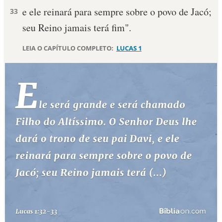
e ele reinará para sempre sobre o povo de Jacó;
33
10 MANDAMENTOS
seu Reino jamais terá fim".
ESTUDOS BÍBLICOS
LEIA O CAPÍTULO COMPLETO:
LUCAS 1
ESBOÇOS DE PREGAÇÃO
TEMAS
PERGUNTE À BÍBLIA
IA
TERMO BÍBLICO
JOGOS
QUEM SOMOS
LOJA BÍBLIAON