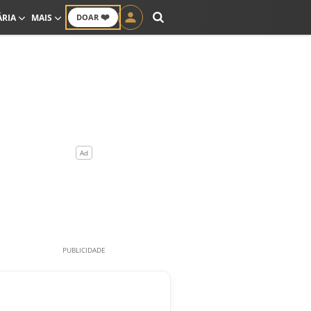
❤️
ÁRIA
MAIS
DOAR