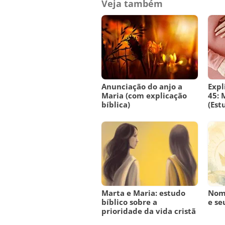
Veja também
Anunciação do anjo a
Expl
Maria (com explicação
45: 
bíblica)
(Est
Marta e Maria: estudo
Nome
bíblico sobre a
e se
prioridade da vida cristã