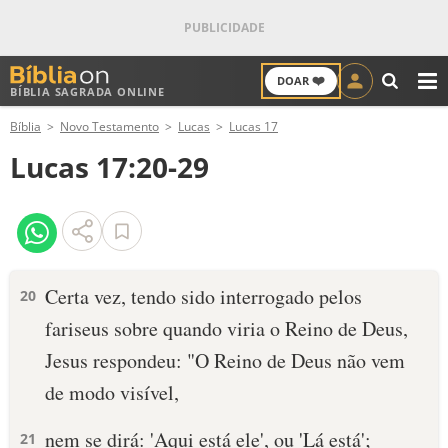
❤️
DOAR
BÍBLIA SAGRADA ONLINE
M
Bíblia
Novo Testamento
Lucas
Lucas 17
ANTIGO TESTAMENTO
Lucas 17:20-29
NOVO TESTAMENTO
VERSÍCULOS
VERSÍCULO DO DIA
Certa vez, tendo sido interrogado pelos
20
fariseus sobre quando viria o Reino de Deus,
PALAVRA DO DIA
Jesus respondeu: "O Reino de Deus não vem
SALMO DO DIA
de modo visível,
DEVOCIONAL DIÁRIO
nem se dirá: 'Aqui está ele', ou 'Lá está';
21