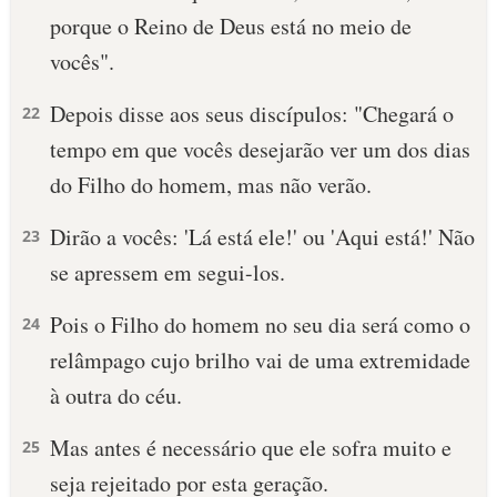
porque o Reino de Deus está no meio de
10 MANDAMENTOS
vocês".
ESTUDOS BÍBLICOS
Depois disse aos seus discípulos: "Chegará o
22
tempo em que vocês desejarão ver um dos dias
ESBOÇOS DE PREGAÇÃO
do Filho do homem, mas não verão.
TEMAS
Dirão a vocês: 'Lá está ele!' ou 'Aqui está!' Não
23
PERGUNTE À BÍBLIA
se apressem em segui-los.
IA
Pois o Filho do homem no seu dia será como o
TERMO BÍBLICO
24
JOGOS
relâmpago cujo brilho vai de uma extremidade
QUEM SOMOS
à outra do céu.
LOJA BÍBLIAON
Mas antes é necessário que ele sofra muito e
25
seja rejeitado por esta geração.