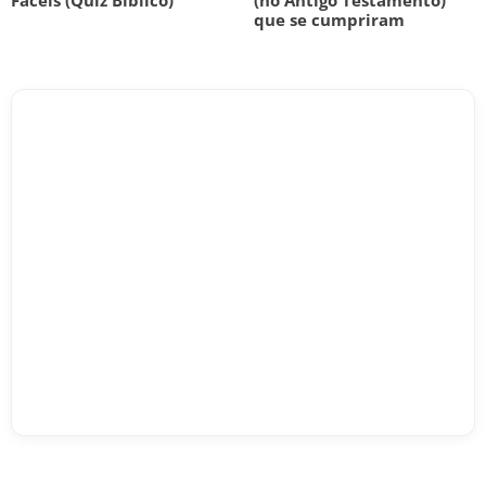
Fáceis (Quiz Bíblico)
(no Antigo Testamento)
que se cumpriram