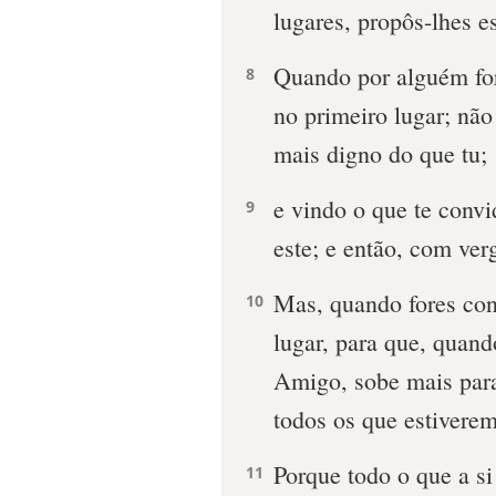
lugares, propôs-lhes e
Quando por alguém for
8
no primeiro lugar; não
mais digno do que tu;
e vindo o que te convid
9
este; e então, com ver
Mas, quando fores conv
10
lugar, para que, quand
Amigo, sobe mais para
todos os que estivere
Porque todo o que a s
11