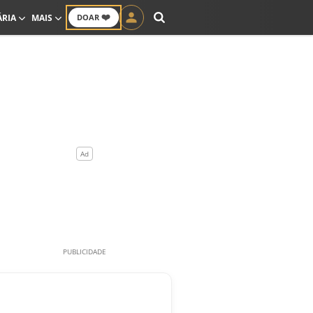
❤️
ÁRIA
MAIS
DOAR