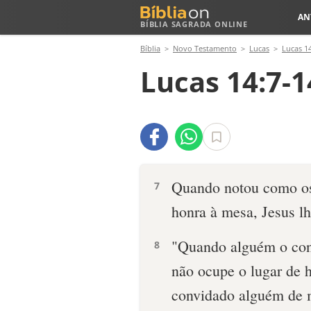
AN
BÍBLIA SAGRADA ONLINE
Bíblia
Novo Testamento
Lucas
Lucas 1
Lucas 14:7-1
Quando notou como os
7
honra à mesa, Jesus lh
"Quando alguém o con
8
não ocupe o lugar de h
convidado alguém de m