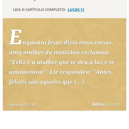
LEIA O CAPÍTULO COMPLETO:
LUCAS 11
10 MANDAMENTOS
ESTUDOS BÍBLICOS
ESBOÇOS DE PREGAÇÃO
TEMAS
PERGUNTE À BÍBLIA
IA
TERMO BÍBLICO
JOGOS
QUEM SOMOS
LOJA BÍBLIAON