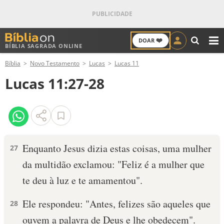
❤️
DOAR
BÍBLIA SAGRADA ONLINE
M
Bíblia
Novo Testamento
Lucas
Lucas 11
ANTIGO TESTAMENTO
Lucas 11:27-28
NOVO TESTAMENTO
VERSÍCULOS
VERSÍCULO DO DIA
Enquanto Jesus dizia estas coisas, uma mulher
27
da multidão exclamou: "Feliz é a mulher que
PALAVRA DO DIA
te deu à luz e te amamentou".
SALMO DO DIA
Ele respondeu: "Antes, felizes são aqueles que
28
DEVOCIONAL DIÁRIO
ouvem a palavra de Deus e lhe obedecem".