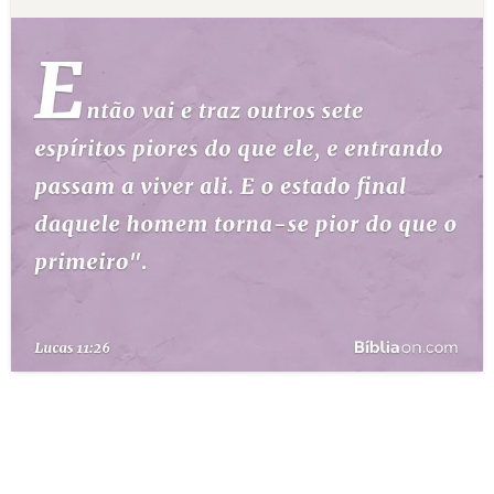
10 MANDAMENTOS
ESTUDOS BÍBLICOS
ESBOÇOS DE PREGAÇÃO
TEMAS
PERGUNTE À BÍBLIA
IA
TERMO BÍBLICO
JOGOS
QUEM SOMOS
LOJA BÍBLIAON