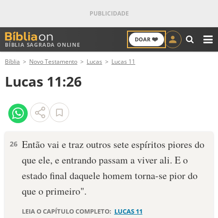
❤️
DOAR
BÍBLIA SAGRADA ONLINE
M
Bíblia
Novo Testamento
Lucas
Lucas 11
ANTIGO TESTAMENTO
Lucas 11:26
NOVO TESTAMENTO
VERSÍCULOS
VERSÍCULO DO DIA
Então vai e traz outros sete espíritos piores do
26
que ele, e entrando passam a viver ali. E o
PALAVRA DO DIA
estado final daquele homem torna-se pior do
SALMO DO DIA
que o primeiro".
DEVOCIONAL DIÁRIO
LEIA O CAPÍTULO COMPLETO:
LUCAS 11