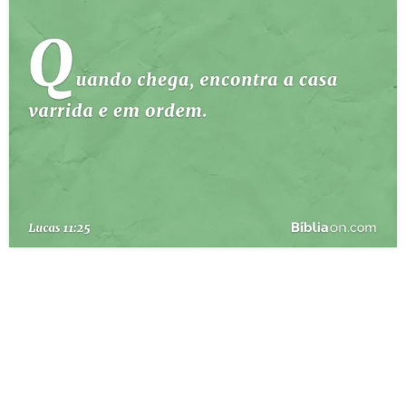
10 MANDAMENTOS
ESTUDOS BÍBLICOS
ESBOÇOS DE PREGAÇÃO
TEMAS
PERGUNTE À BÍBLIA
IA
TERMO BÍBLICO
JOGOS
QUEM SOMOS
LOJA BÍBLIAON