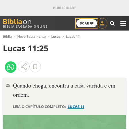
❤️
DOAR
BÍBLIA SAGRADA ONLINE
M
Bíblia
Novo Testamento
Lucas
Lucas 11
ANTIGO TESTAMENTO
Lucas 11:25
NOVO TESTAMENTO
VERSÍCULOS
VERSÍCULO DO DIA
Quando chega, encontra a casa varrida e em
25
ordem.
PALAVRA DO DIA
LEIA O CAPÍTULO COMPLETO:
LUCAS 11
SALMO DO DIA
DEVOCIONAL DIÁRIO