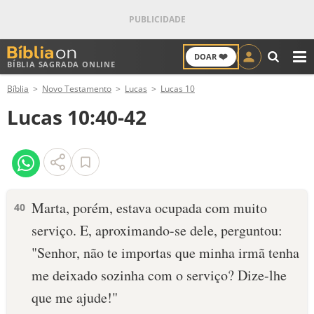
❤️
DOAR
BÍBLIA SAGRADA ONLINE
M
Bíblia
Novo Testamento
Lucas
Lucas 10
ANTIGO TESTAMENTO
Lucas 10:40-42
NOVO TESTAMENTO
VERSÍCULOS
VERSÍCULO DO DIA
Marta, porém, estava ocupada com muito
40
serviço. E, aproximando-se dele, perguntou:
PALAVRA DO DIA
"Senhor, não te importas que minha irmã tenha
SALMO DO DIA
me deixado sozinha com o serviço? Dize-lhe
que me ajude!"
DEVOCIONAL DIÁRIO