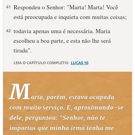
Respondeu o Senhor: "Marta! Marta! Você
41
10 MANDAMENTOS
está preocupada e inquieta com muitas coisas;
ESTUDOS BÍBLICOS
todavia apenas uma é necessária. Maria
42
escolheu a boa parte, e esta não lhe será
ESBOÇOS DE PREGAÇÃO
tirada".
TEMAS
LEIA O CAPÍTULO COMPLETO:
LUCAS 10
PERGUNTE À BÍBLIA
IA
TERMO BÍBLICO
JOGOS
QUEM SOMOS
LOJA BÍBLIAON