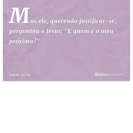
10 MANDAMENTOS
ESTUDOS BÍBLICOS
ESBOÇOS DE PREGAÇÃO
TEMAS
PERGUNTE À BÍBLIA
IA
TERMO BÍBLICO
JOGOS
QUEM SOMOS
LOJA BÍBLIAON