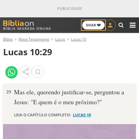
❤️
DOAR
BÍBLIA SAGRADA ONLINE
M
Bíblia
Novo Testamento
Lucas
Lucas 10
ANTIGO TESTAMENTO
Lucas 10:29
NOVO TESTAMENTO
VERSÍCULOS
VERSÍCULO DO DIA
Mas ele, querendo justificar-se, perguntou a
29
Jesus: "E quem é o meu próximo?"
PALAVRA DO DIA
LEIA O CAPÍTULO COMPLETO:
LUCAS 10
SALMO DO DIA
DEVOCIONAL DIÁRIO