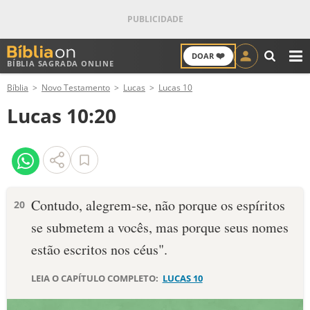
❤️
DOAR
BÍBLIA SAGRADA ONLINE
M
Bíblia
Novo Testamento
Lucas
Lucas 10
ANTIGO TESTAMENTO
Lucas 10:20
NOVO TESTAMENTO
VERSÍCULOS
VERSÍCULO DO DIA
Contudo, alegrem-se, não porque os espíritos
20
se submetem a vocês, mas porque seus nomes
PALAVRA DO DIA
estão escritos nos céus".
SALMO DO DIA
LEIA O CAPÍTULO COMPLETO:
LUCAS 10
DEVOCIONAL DIÁRIO