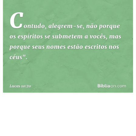
10 MANDAMENTOS
ESTUDOS BÍBLICOS
ESBOÇOS DE PREGAÇÃO
TEMAS
PERGUNTE À BÍBLIA
IA
TERMO BÍBLICO
JOGOS
QUEM SOMOS
LOJA BÍBLIAON