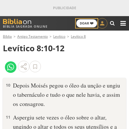
❤️
DOAR
BÍBLIA SAGRADA ONLINE
M
Bíblia
Antigo Testamento
Levítico
Levítico 8
ANTIGO TESTAMENTO
Levítico 8:10-12
NOVO TESTAMENTO
VERSÍCULOS
VERSÍCULO DO DIA
Depois Moisés pegou o óleo da unção e ungiu
10
o tabernáculo e tudo o que nele havia, e assim
PALAVRA DO DIA
os consagrou.
SALMO DO DIA
Aspergiu sete vezes o óleo sobre o altar,
11
DEVOCIONAL DIÁRIO
ungindo o altar e todos os seus utensílios e a