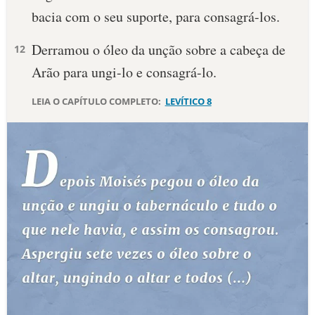
bacia com o seu suporte, para consagrá-los.
10 MANDAMENTOS
Derramou o óleo da unção sobre a cabeça de
12
ESTUDOS BÍBLICOS
Arão para ungi-lo e consagrá-lo.
ESBOÇOS DE PREGAÇÃO
LEIA O CAPÍTULO COMPLETO:
LEVÍTICO 8
TEMAS
PERGUNTE À BÍBLIA
IA
TERMO BÍBLICO
JOGOS
QUEM SOMOS
LOJA BÍBLIAON