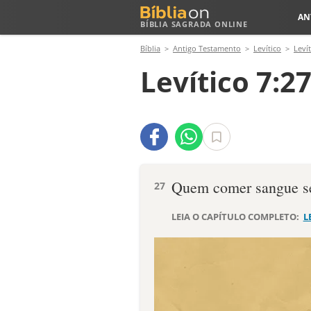
AN
BÍBLIA SAGRADA ONLINE
Bíblia
Antigo Testamento
Levítico
Levít
Levítico 7:2
Quem comer sangue se
27
LEIA O CAPÍTULO COMPLETO:
L