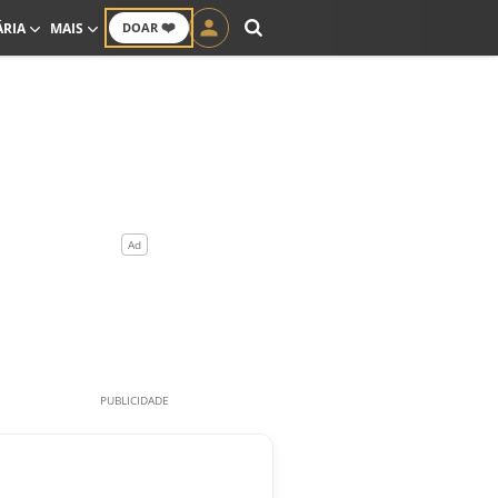
❤️
ÁRIA
MAIS
DOAR