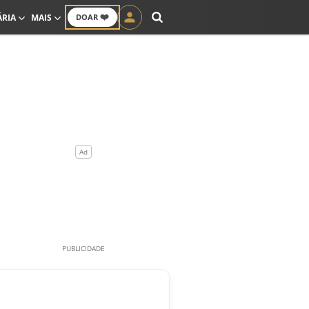
❤️
ÁRIA
MAIS
DOAR