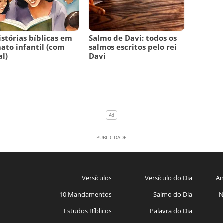
istórias bíblicas em
Salmo de Davi: todos os
ato infantil (com
salmos escritos pelo rei
l)
Davi
Versículos
Versículo do Dia
An
10 Mandamentos
Salmo do Dia
N
Estudos Bíblicos
Palavra do Dia