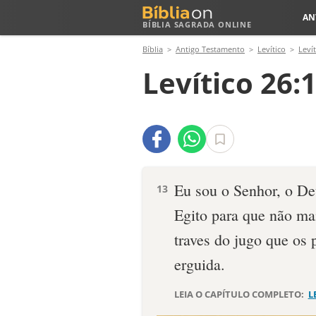
AN
BÍBLIA SAGRADA ONLINE
Bíblia
Antigo Testamento
Levítico
Levít
Levítico 26:
Eu sou o Senhor, o Deu
13
Egito para que não mai
traves do jugo que os 
erguida.
LEIA O CAPÍTULO COMPLETO:
L