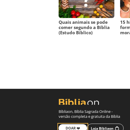
Quais animais se pode
15 h
comer segundo a Bíblia
form
(Estudo Bíblico)
mora
Bíbliaon, Bíblia Sagrada Online -
versão completa e gratuita da Bíblia
DOAR ❤️
Loja Bíbliaon