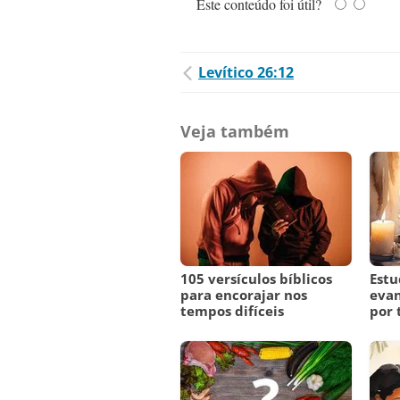
Este conteúdo foi útil?
Levítico 26:12
Veja também
105 versículos bíblicos
Estu
para encorajar nos
evan
tempos difíceis
por