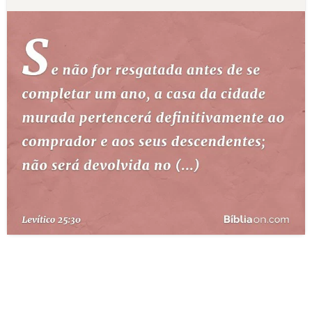
10 MANDAMENTOS
ESTUDOS BÍBLICOS
ESBOÇOS DE PREGAÇÃO
TEMAS
PERGUNTE À BÍBLIA
IA
TERMO BÍBLICO
JOGOS
QUEM SOMOS
LOJA BÍBLIAON