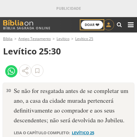
❤️
DOAR
BÍBLIA SAGRADA ONLINE
M
Bíblia
Antigo Testamento
Levítico
Levítico 25
ANTIGO TESTAMENTO
Levítico 25:30
NOVO TESTAMENTO
VERSÍCULOS
VERSÍCULO DO DIA
Se não for resgatada antes de se completar um
30
ano, a casa da cidade murada pertencerá
PALAVRA DO DIA
definitivamente ao comprador e aos seus
SALMO DO DIA
descendentes; não será devolvida no Jubileu.
DEVOCIONAL DIÁRIO
LEIA O CAPÍTULO COMPLETO:
LEVÍTICO 25