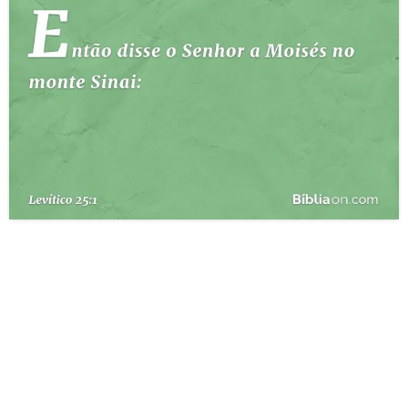
10 MANDAMENTOS
ESTUDOS BÍBLICOS
ESBOÇOS DE PREGAÇÃO
TEMAS
PERGUNTE À BÍBLIA
IA
TERMO BÍBLICO
JOGOS
QUEM SOMOS
LOJA BÍBLIAON