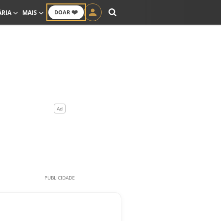
❤️
ÁRIA
MAIS
DOAR