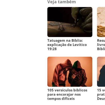
Veja também
Tatuagem na Bíblia:
Res
explicação de Levítico
livr
19:28
Bíbl
105 versículos bíblicos
15 v
para encorajar nos
prat
tempos difíceis
Deu