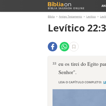
AN
BÍBLIA SAGRADA ONLINE
Bíblia
Antigo Testamento
Levítico
Levít
Levítico 22:
eu os tirei do Egito p
33
Senhor".
LEIA O CAPÍTULO COMPLETO:
L