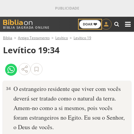
❤️
DOAR
BÍBLIA SAGRADA ONLINE
M
Bíblia
Antigo Testamento
Levítico
Levítico 19
ANTIGO TESTAMENTO
Levítico 19:34
NOVO TESTAMENTO
VERSÍCULOS
VERSÍCULO DO DIA
O estrangeiro resi­dente que viver com vocês
34
deverá ser tratado como o natural da terra.
PALAVRA DO DIA
Amem-no como a si mesmos, pois vocês
SALMO DO DIA
foram estrangeiros no Egito. Eu sou o Senhor,
o Deus de vocês.
DEVOCIONAL DIÁRIO