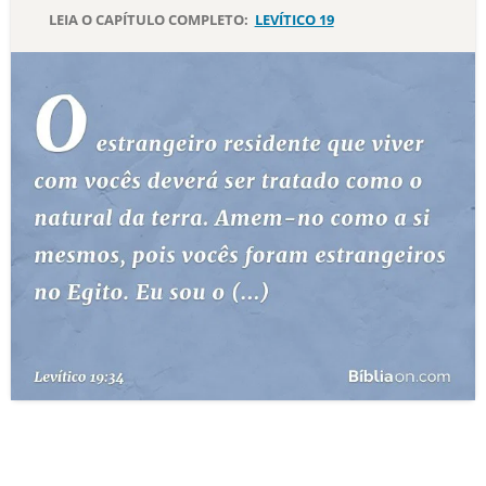
LEIA O CAPÍTULO COMPLETO:
LEVÍTICO 19
10 MANDAMENTOS
ESTUDOS BÍBLICOS
ESBOÇOS DE PREGAÇÃO
TEMAS
PERGUNTE À BÍBLIA
IA
TERMO BÍBLICO
JOGOS
QUEM SOMOS
LOJA BÍBLIAON