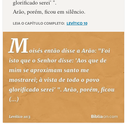
glorificado serei' ".
10 MANDAMENTOS
Arão, porém, ficou em silêncio.
LEIA O CAPÍTULO COMPLETO:
LEVÍTICO 10
ESTUDOS BÍBLICOS
ESBOÇOS DE PREGAÇÃO
TEMAS
PERGUNTE À BÍBLIA
IA
TERMO BÍBLICO
JOGOS
QUEM SOMOS
LOJA BÍBLIAON