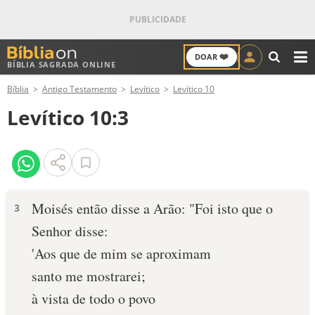
❤️
DOAR
BÍBLIA SAGRADA ONLINE
M
Bíblia
Antigo Testamento
Levítico
Levítico 10
ANTIGO TESTAMENTO
Levítico 10:3
NOVO TESTAMENTO
VERSÍCULOS
VERSÍCULO DO DIA
Moisés então disse a Arão: "Foi isto que o
3
Senhor disse:
PALAVRA DO DIA
'Aos que de mim se aproximam
SALMO DO DIA
santo me mostrarei;
à vista de todo o povo
DEVOCIONAL DIÁRIO