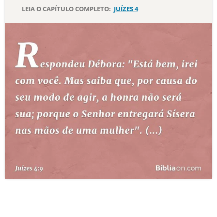
LEIA O CAPÍTULO COMPLETO:
JUÍZES 4
10 MANDAMENTOS
ESTUDOS BÍBLICOS
ESBOÇOS DE PREGAÇÃO
TEMAS
PERGUNTE À BÍBLIA
IA
TERMO BÍBLICO
JOGOS
QUEM SOMOS
LOJA BÍBLIAON