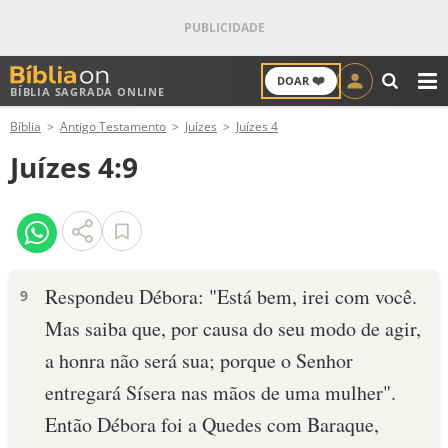
❤️
DOAR
BÍBLIA SAGRADA ONLINE
M
Bíblia
Antigo Testamento
Juízes
Juízes 4
ANTIGO TESTAMENTO
Juízes 4:9
NOVO TESTAMENTO
VERSÍCULOS
VERSÍCULO DO DIA
Respondeu Débora: "Está bem, irei com você.
9
Mas saiba que, por causa do seu modo de agir,
PALAVRA DO DIA
a honra não será sua; porque o Senhor
SALMO DO DIA
entregará Sísera nas mãos de uma mulher".
Então Débora foi a Quedes com Baraque,
DEVOCIONAL DIÁRIO