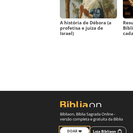
A história de Débora (a
Resu
profetisa e juíza de
Bíbl
Israel)
cada
Bíbliaon, Bíblia Sagrada Online -
versão completa e gratuita da Bíblia
DOAR ❤️
Loja Bíbliaon