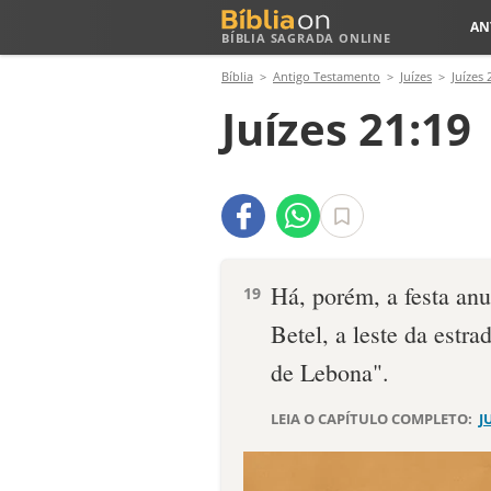
AN
BÍBLIA SAGRADA ONLINE
Bíblia
Antigo Testamento
Juízes
Juízes 
Juízes 21:19
Há, porém, a festa anu
19
Betel, a leste da estra
de Lebona".
LEIA O CAPÍTULO COMPLETO:
J