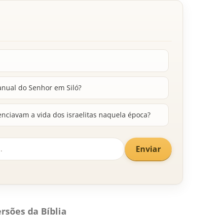
anual do Senhor em Siló?
uenciavam a vida dos israelitas naquela época?
Enviar
rsões da Bíblia