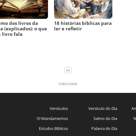
mo dos livros da
18 histórias bíblicas para
ia (explicados): o que
ler e refletir
 livro fala
Versículos
Versículo do Dia
An
10 Mandamentos
Salmo do Dia
N
Estudos Bíblicos
Palavra do Dia