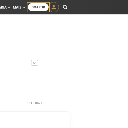
❤️
ÁRIA
MAIS
DOAR