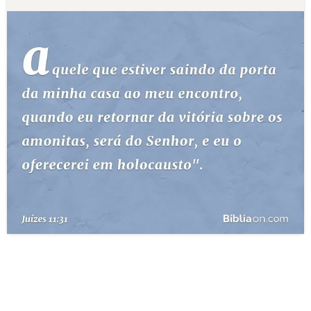
10 MANDAMENTOS
ESTUDOS BÍBLICOS
ESBOÇOS DE PREGAÇÃO
TEMAS
PERGUNTE À BÍBLIA
IA
TERMO BÍBLICO
JOGOS
QUEM SOMOS
LOJA BÍBLIAON