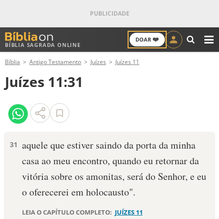
❤️
DOAR
BÍBLIA SAGRADA ONLINE
M
Bíblia
Antigo Testamento
Juízes
Juízes 11
ANTIGO TESTAMENTO
Juízes 11:31
NOVO TESTAMENTO
VERSÍCULOS
VERSÍCULO DO DIA
aquele que estiver saindo da porta da minha
31
casa ao meu encontro, quando eu retornar da
PALAVRA DO DIA
vitória sobre os amonitas, será do Senhor, e eu
SALMO DO DIA
o oferecerei em holocausto".
DEVOCIONAL DIÁRIO
LEIA O CAPÍTULO COMPLETO:
JUÍZES 11