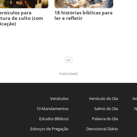
ersículos para
18 histórias bíblicas para
tura de culto (com
ler e refletir
icação)
Versículos
Versículo do Dia
An
10 Mandamentos
Salmo do Dia
N
Estudos Bíblicos
Palavra do Dia
Esboços de Pregação
Devocional Diário