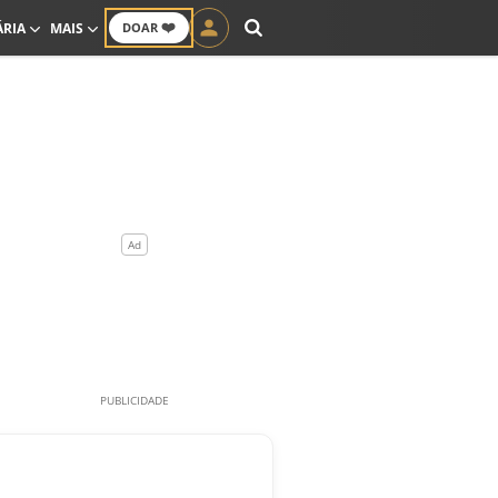
❤️
ÁRIA
MAIS
DOAR