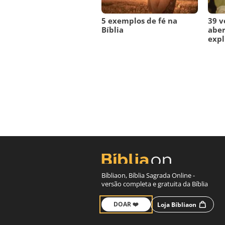
5 exemplos de fé na
39 v
Bíblia
aber
expl
Bíbliaon, Bíblia Sagrada Online -
versão completa e gratuita da Bíblia
DOAR ❤️
Loja Bíbliaon