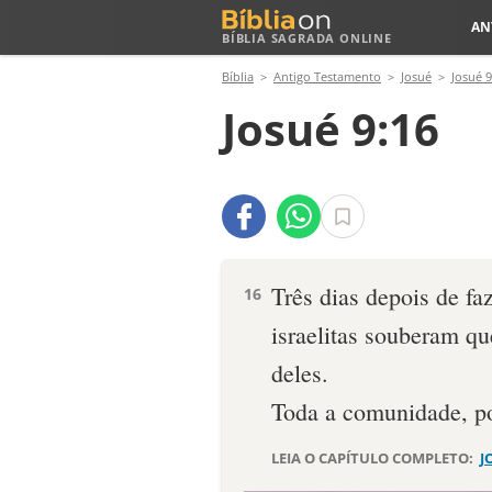
AN
BÍBLIA SAGRADA ONLINE
Bíblia
Antigo Testamento
Josué
Josué 9
Josué 9:16
Três dias depois de fa
16
israelitas souberam q
deles.
Toda a comunidade, po
LEIA O CAPÍTULO COMPLETO:
J