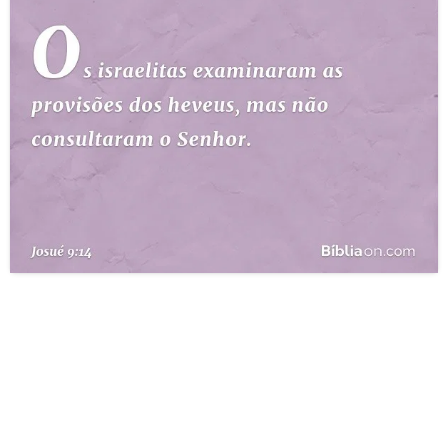
10 MANDAMENTOS
ESTUDOS BÍBLICOS
ESBOÇOS DE PREGAÇÃO
TEMAS
PERGUNTE À BÍBLIA
IA
TERMO BÍBLICO
JOGOS
QUEM SOMOS
LOJA BÍBLIAON