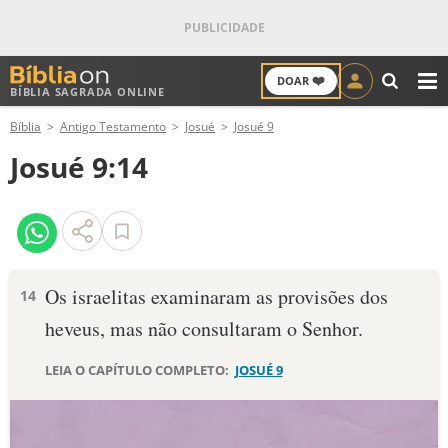
❤️
DOAR
BÍBLIA SAGRADA ONLINE
M
Bíblia
Antigo Testamento
Josué
Josué 9
ANTIGO TESTAMENTO
Josué 9:14
NOVO TESTAMENTO
VERSÍCULOS
VERSÍCULO DO DIA
Os israelitas examinaram as provisões dos
14
heveus, mas não consultaram o Senhor.
PALAVRA DO DIA
LEIA O CAPÍTULO COMPLETO:
JOSUÉ 9
SALMO DO DIA
DEVOCIONAL DIÁRIO