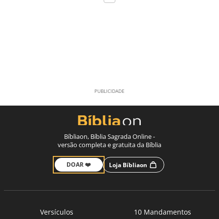
Bíbliaon, Bíblia Sagrada Online -
versão completa e gratuita da Bíblia
DOAR ❤️
Loja Bíbliaon
Versículos
10 Mandamentos