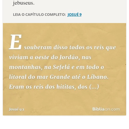
jebuseus.
10 MANDAMENTOS
LEIA O CAPÍTULO COMPLETO:
JOSUÉ 9
ESTUDOS BÍBLICOS
ESBOÇOS DE PREGAÇÃO
TEMAS
PERGUNTE À BÍBLIA
IA
TERMO BÍBLICO
JOGOS
QUEM SOMOS
LOJA BÍBLIAON