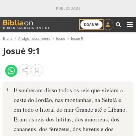
❤️
DOAR
BÍBLIA SAGRADA ONLINE
M
Bíblia
Antigo Testamento
Josué
Josué 9
ANTIGO TESTAMENTO
Josué 9:1
NOVO TESTAMENTO
VERSÍCULOS
VERSÍCULO DO DIA
E souberam disso todos os reis que viviam a
1
oeste do Jordão, nas montanhas, na Sefelá e
PALAVRA DO DIA
em todo o litoral do mar Gran­de até o Líbano.
SALMO DO DIA
Eram os reis dos hititas, dos amorreus, dos
cananeus, dos ferezeus, dos heveus e dos
DEVOCIONAL DIÁRIO