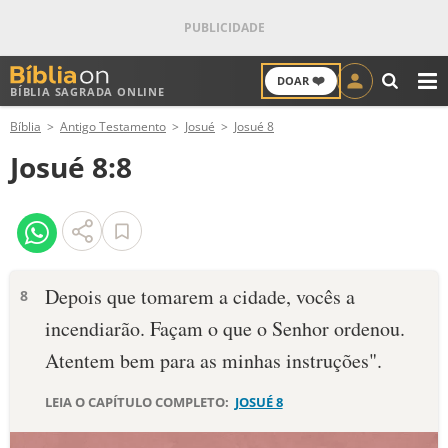
❤️
DOAR
BÍBLIA SAGRADA ONLINE
M
Bíblia
Antigo Testamento
Josué
Josué 8
ANTIGO TESTAMENTO
Josué 8:8
NOVO TESTAMENTO
VERSÍCULOS
VERSÍCULO DO DIA
Depois que tomarem a cidade, vocês a
8
incendiarão. Façam o que o Senhor ordenou.
PALAVRA DO DIA
Atentem bem para as minhas instruções".
SALMO DO DIA
LEIA O CAPÍTULO COMPLETO:
JOSUÉ 8
DEVOCIONAL DIÁRIO