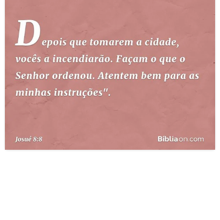
10 MANDAMENTOS
ESTUDOS BÍBLICOS
ESBOÇOS DE PREGAÇÃO
TEMAS
PERGUNTE À BÍBLIA
IA
TERMO BÍBLICO
JOGOS
QUEM SOMOS
LOJA BÍBLIAON