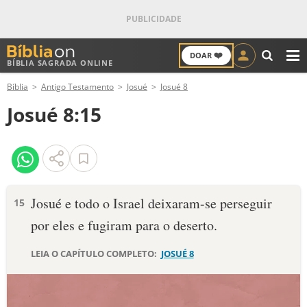
❤️
DOAR
BÍBLIA SAGRADA ONLINE
M
Bíblia
Antigo Testamento
Josué
Josué 8
ANTIGO TESTAMENTO
Josué 8:15
NOVO TESTAMENTO
VERSÍCULOS
VERSÍCULO DO DIA
Josué e todo o Israel deixaram-se perseguir
15
por eles e fugiram para o deserto.
PALAVRA DO DIA
LEIA O CAPÍTULO COMPLETO:
JOSUÉ 8
SALMO DO DIA
DEVOCIONAL DIÁRIO