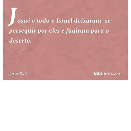
10 MANDAMENTOS
ESTUDOS BÍBLICOS
ESBOÇOS DE PREGAÇÃO
TEMAS
PERGUNTE À BÍBLIA
IA
TERMO BÍBLICO
JOGOS
QUEM SOMOS
LOJA BÍBLIAON